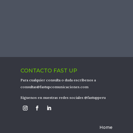
Monthly Industry Report
Mediciones cualitativas y
cuantitativas de repercusiones
en medios
CONTACTO FAST UP
Para cualquier consulta o duda escríbenos a
consultas@fastupcomunicaciones.com
Síguenos en nuestras redes sociales @fastupperu
Home